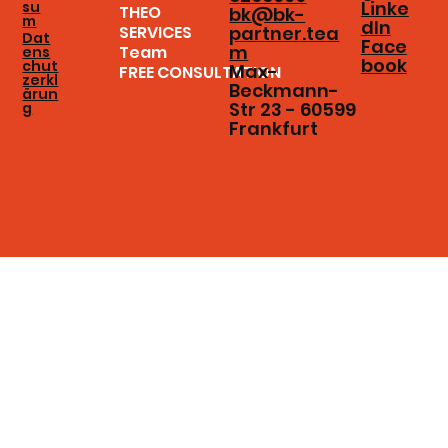
Linke
su
THEO
bk@bk-
m
dIn
SERVICES
partner.tea
Dat
Face
m
Team
ens
book
chut
Max-
FREE CONSULTATION
zerkl
Beckmann-
ärun
Str 23 - 60599
g
Frankfurt