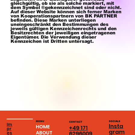
gleichgültig, ob sie als solche markiert, mit
dem Symbol ®gekennzeichnet sind oder nicht.
Auf dieser Website können sich ferner Marken
von Kooperationspartnern von BK PARTNER
befinden. Diese Marken unterliegen
uneingeschränkt den Bestimmungen des
jeweils gültigen Kennzeichenrechts und den
Besitzrechten der jeweiligen eingetragenen
Eigentümer. Die Verwendung dieser
Kennzeichen ist Dritten untersagt.
MENU
SOCIALS
CONTACT
Im
Insta
HOME
+49 171
pr
gram
ABOUT
es
6296009