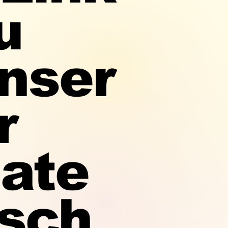
u
nser
r
ate
sch