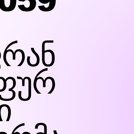
059
რან
ფურ
ი