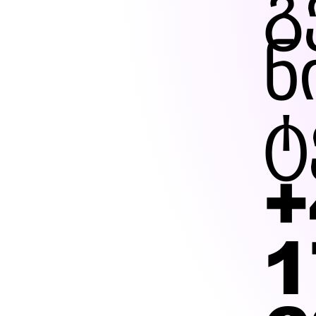
გ
ნ
ტ
+
1