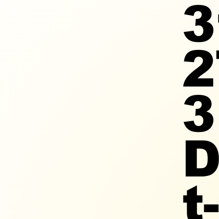
3
2
3
D
t