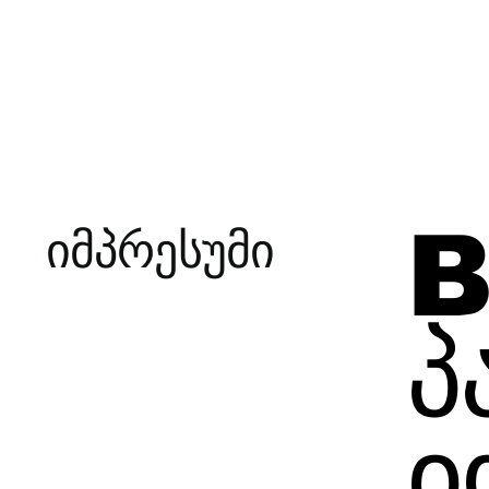
იმპრესუმი
პ
ი