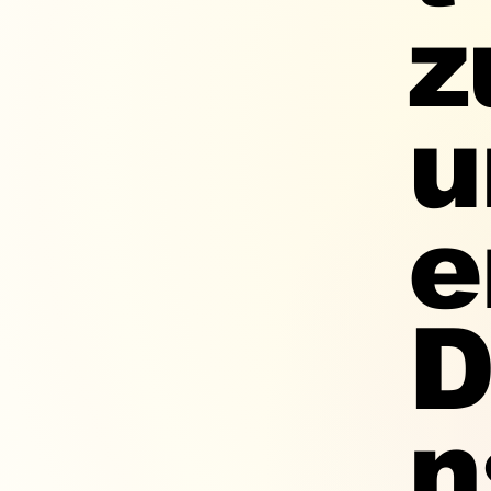
z
u
e
D
n