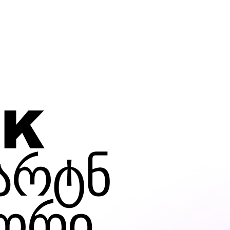
BK
არტნ
ორი