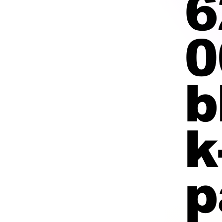
6
0
b
k
p