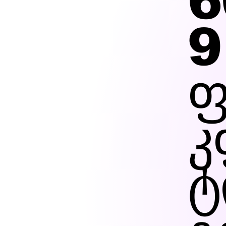
6
9
ფ
კ
ტ