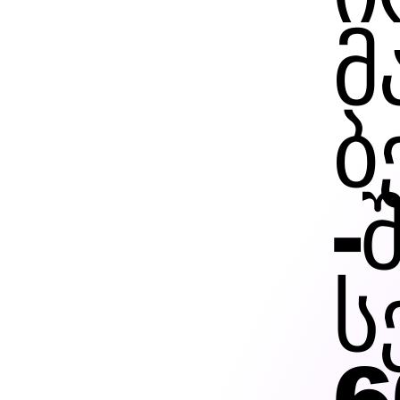
მ
ბ
-
ს