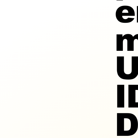
e
U
I
D