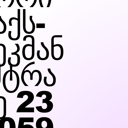
აქს-
ეკმან
შტრა
ე 23