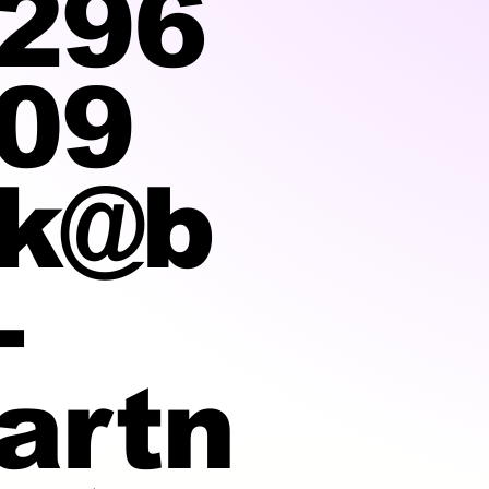
296
09
k@b
-
artn