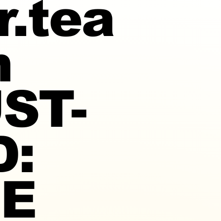
r.tea
m
ST-
D:
E