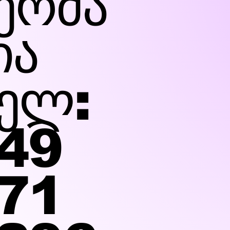
ერმა
ია
ელ:
49
71